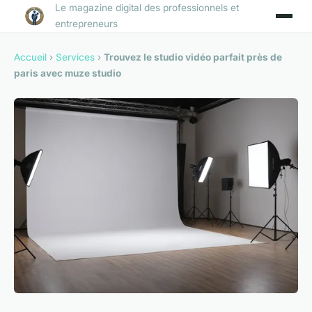
Le magazine digital des professionnels et
entrepreneurs
Accueil
›
Services
›
Trouvez le studio vidéo parfait près de
paris avec muze studio