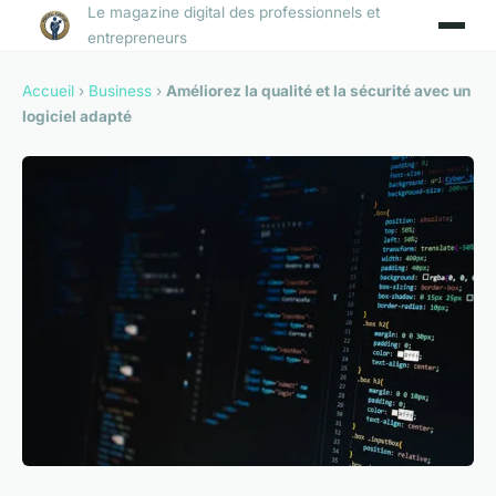
Le magazine digital des professionnels et
entrepreneurs
Accueil
›
Business
›
Améliorez la qualité et la sécurité avec un
logiciel adapté