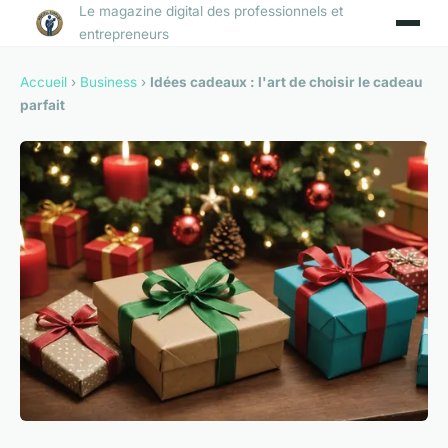
Le magazine digital des professionnels et
entrepreneurs
Accueil
›
Business
›
Idées cadeaux : l'art de choisir le cadeau
parfait