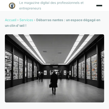
Le magazine digital des professionnels et
entrepreneurs
Accueil
›
Services
›
Débarras nantes : un espace dégagé en
un clin d'œil !