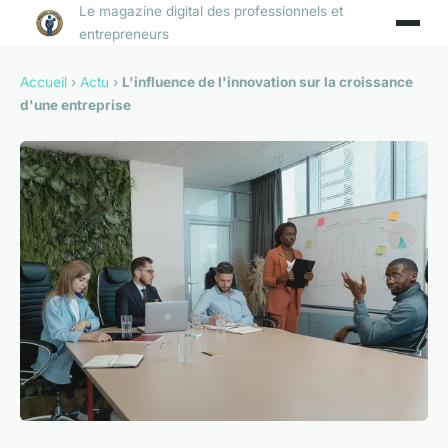
Le magazine digital des professionnels et
entrepreneurs
Accueil
›
Actu
›
L'influence de l'innovation sur la croissance
d'une entreprise