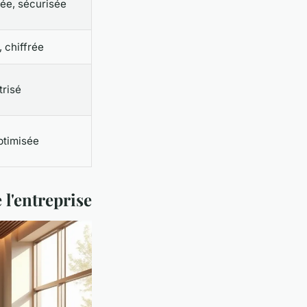
iée, sécurisée
, chiffrée
trisé
optimisée
l'entreprise