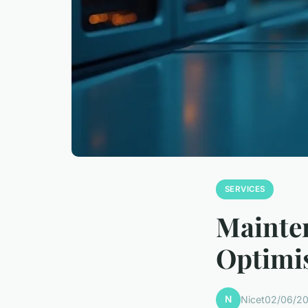
SERVICES
Mainte
Optimis
N
Nicet
02/06/20