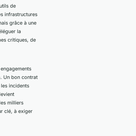
tils de
s infrastructures
mais grâce à une
éléguer la
es critiques, de
es engagements
e. Un bon contrat
les incidents
devient
s milliers
r clé, à exiger