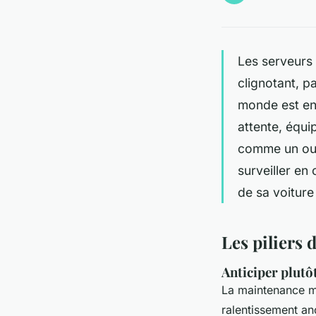
Les serveurs 
clignotant, p
monde est en p
attente, équi
comme un outi
surveiller en
de sa voiture
Les piliers
Anticiper plutô
La maintenance mo
ralentissement an