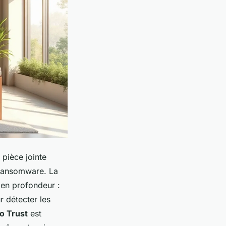
 pièce jointe
n ransomware. La
e en profondeur :
 détecter les
o Trust
est