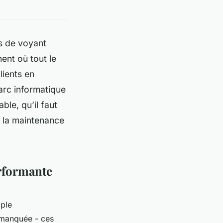
as de voyant
ent où tout le
lients en
parc informatique
ble, qu’il faut
e la maintenance
rformante
mple
 manquée - ces