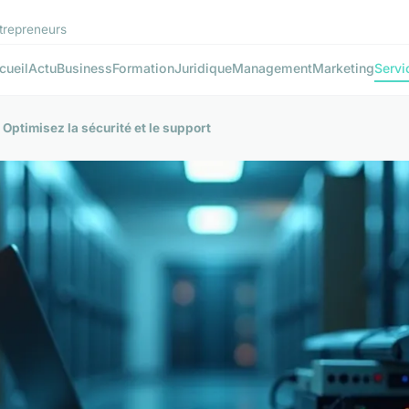
ntrepreneurs
cueil
Actu
Business
Formation
Juridique
Management
Marketing
Servi
Optimisez la sécurité et le support