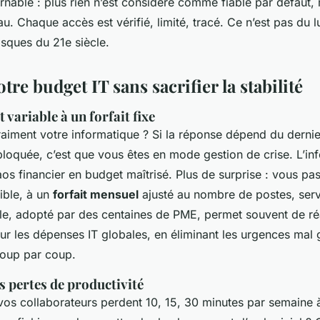
nable : plus rien n’est considéré comme fiable par défaut
eau. Chaque accès est vérifié, limité, tracé. Ce n’est pas du l
isques du 21e siècle.
tre budget IT sans sacrifier la stabilité
 variable à un forfait fixe
iment votre informatique ? Si la réponse dépend du dernie
bloquée, c’est que vous êtes en mode gestion de crise. L’i
os financier en budget maîtrisé. Plus de surprise : vous pa
ible, à un
forfait mensuel
ajusté au nombre de postes, serv
e, adopté par des centaines de PME, permet souvent de réa
ur les dépenses IT globales, en éliminant les urgences mal 
coup par coup.
s pertes de productivité
os collaborateurs perdent 10, 15, 30 minutes par semaine 