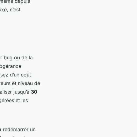
, même depuis
uxe, c’est
r bug ou de la
nfogérance
ssez d’un coût
eurs et niveau de
liser jusqu’à
30
gérées et les
à redémarrer un