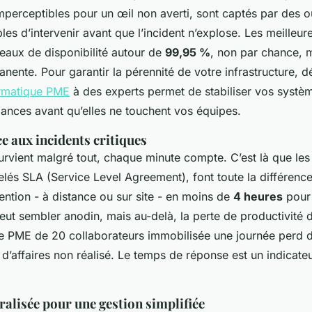
imperceptibles pour un œil non averti, sont captés par des ou
es d’intervenir avant que l’incident n’explose. Les meilleure
veaux de disponibilité autour de
99,95 %
, non par chance, 
nente. Pour garantir la pérennité de votre infrastructure, d
rmatique PME
à des experts permet de stabiliser vos systèm
llances avant qu’elles ne touchent vos équipes.
ce aux incidents critiques
rvient malgré tout, chaque minute compte. C’est là que l
elés SLA (Service Level Agreement), font toute la différenc
ention - à distance ou sur site - en moins de
4 heures
pour 
eut sembler anodin, mais au-delà, la perte de productivité 
e PME de 20 collaborateurs immobilisée une journée perd de
 d’affaires non réalisé. Le temps de réponse est un indicateu
tralisée pour une gestion simplifiée