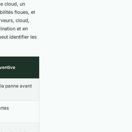
le cloud, un
ilités floues, et
rveurs, cloud,
ination et en
ut identifier les
ventive
e la panne avant
ertes