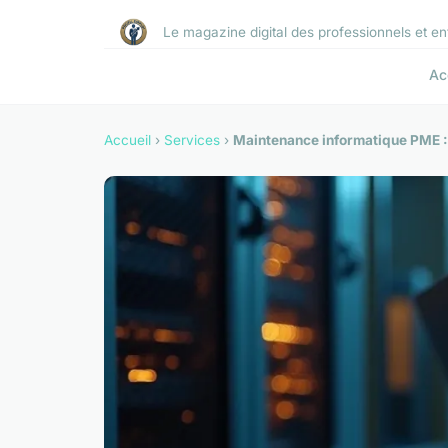
Le magazine digital des professionnels et e
Ac
Accueil
›
Services
›
Maintenance informatique PME : 