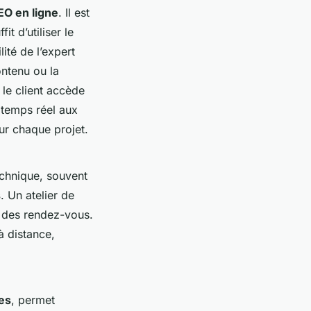
EO en ligne
. Il est
ffit d’utiliser le
ité de l’expert
ontenu ou la
 le client accède
 temps réel aux
ur chaque projet.
echnique, souvent
s
. Un atelier de
n des rendez-vous.
à distance,
es
, permet