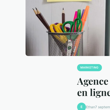
MARKETING
Agence 
en lign
E
Ethan
7 septem