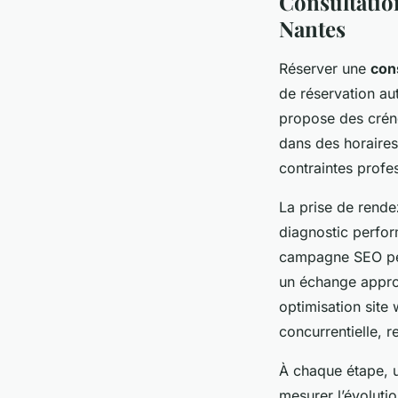
Consultatio
Nantes
Réserver une
con
de réservation au
propose des crén
dans des horaires
contraintes profe
La prise de rende
diagnostic perfor
campagne SEO pers
un échange approf
optimisation site 
concurrentielle, 
À chaque étape, u
mesurer l’évolutio