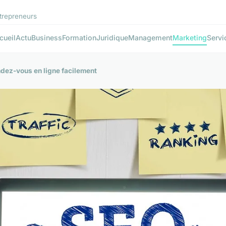
ntrepreneurs
cueil
Actu
Business
Formation
Juridique
Management
Marketing
Servi
dez-vous en ligne facilement