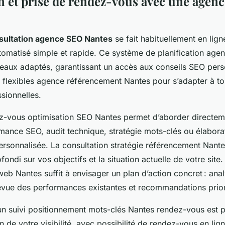
n et prise de rendez-vous avec une agen
sultation agence SEO Nantes
se fait habituellement en lig
tomatisé simple et rapide. Ce système de planification ag
eaux adaptés, garantissant un accès aux conseils SEO pers
 flexibles agence référencement Nantes pour s’adapter à to
ssionnelles.
z-vous optimisation SEO Nantes permet d’aborder directem
mance SEO, audit technique, stratégie mots-clés ou élabora
onnalisée. La consultation stratégie référencement Nantes
ondi sur vos objectifs et la situation actuelle de votre sit
web Nantes suffit à envisager un plan d’action concret : ana
revue des performances existantes et recommandations priori
n suivi positionnement mots-clés Nantes rendez-vous est pl
n de votre visibilité, avec possibilité de rendez-vous en lig