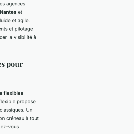
 Les agences
 Nantes
et
uide et agile.
nts et pilotage
r la visibilité à
tes pour
s flexibles
flexible propose
classiques. Un
on créneau à tout
ndez-vous