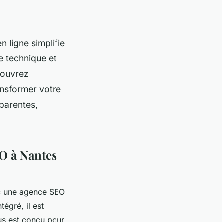
 ligne simplifie
e technique et
couvrez
ansformer votre
parentes,
EO à Nantes
vec une agence SEO
égré, il est
sus est conçu pour