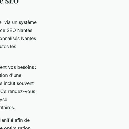
ce SEO
ne, via un système
ence SEO Nantes
onnalisés Nantes
utes les
ent vos besoins :
tion d'une
 inclut souvent
e. Ce rendez-vous
lyse
taires.
anifié afin de
ne optimisation